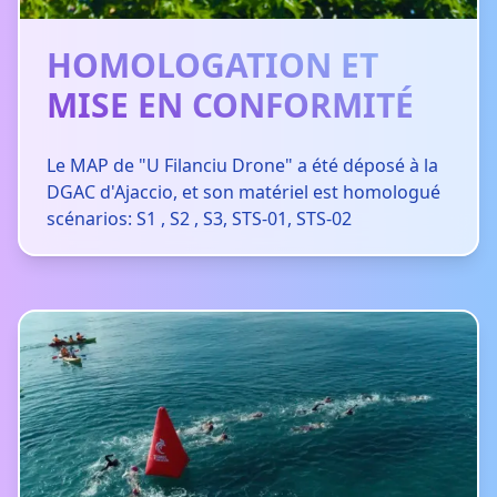
HOMOLOGATION ET
MISE EN CONFORMITÉ
Le MAP de "U Filanciu Drone" a été déposé à la
DGAC d'Ajaccio, et son matériel est homologué
scénarios: S1 , S2 , S3, STS-01, STS-02