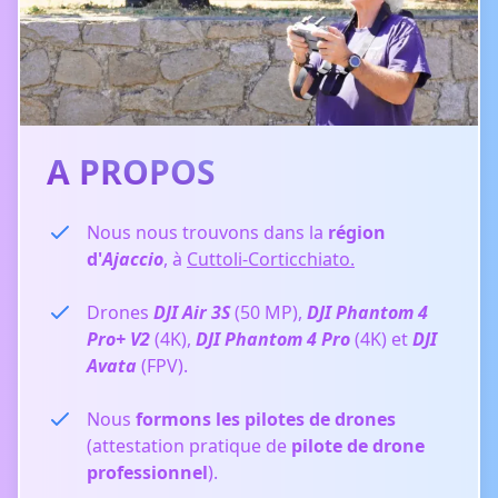
A PROPOS
Nous nous trouvons dans la
région
d'
Ajaccio
, à
Cuttoli-Corticchiato.
Drones
DJI Air 3S
(50 MP),
DJI Phantom 4
Pro+ V2
(4K),
DJI Phantom 4 Pro
(4K) et
DJI
Avata
(FPV).
Nous
formons les pilotes de drones
(attestation pratique de
pilote de drone
professionnel
).