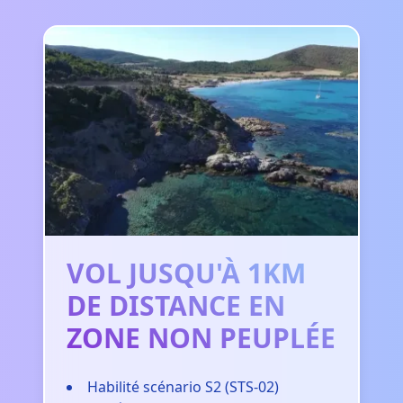
VOL JUSQU'À 1KM
DE DISTANCE EN
ZONE NON PEUPLÉE
Habilité scénario S2 (STS-02)